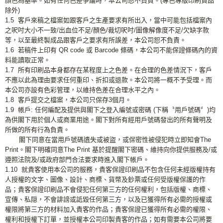
顏色為基準。如有任何色差爭議時，本公司恕不負責。(專色專版印刷貨品
除外)
1.5 客戶來稿之檔案如跟客戶之生產要求有所出入，當中可能包括檔案內
之呎吋大小不一致/出血位不足/顏色/裁切呎吋/圖像解像度不足/欠缺字款
等，以至最終製成品跟客戶之要求有所誤差，本公司恕不負責。
1.6 若稿件上印有 QR code 或 Barcode 條碼，本公司不能保證條碼內的資
料能讀取正常。
1.7 所有印刷品本身都存在某程度上之色差。在合理的色差情況下，客戶
不應以此為理由要求任何重印、折扣或退款。本公司將一概不予受理。而
本公司亦設有色彩管理，以維持色差在合理水平之內。
1.8 客戶提交之檔案，本公司只保存3個月。
1.9 帳戶: 任何編配及提供與閣下之登入編號或密碼 (下稱〝用戶號碼〞)均
為供閣下用於個人或商業用途。閣下對所有經用戶號碼發出的所有聲明及
所做的所有行為負責。
閣下同意在當用戶號碼遺失或被盜，或保密性被侵犯時立即知會The
Print。閣下明確同意The Print 基於提醒閣下密碼、維持向你提供服務及/或
遵照法院及/或政府部門合法要求時進入閣下帳戶。
1.10 就貴客使用本公司的服務，貴客保證印刷品不包含任何未經版權持有
人授權的文字、圖像、設計、商標、貨幣及鈔票或任何受版權保護的作
品；貴客保證印刷品不會侵犯任何第三方的任何權利，包括版權、商標、
宣傳、私隠，不會誹謗或詆毀任何第三方，以及已獲得所有必需的授權或
權限將第三方的材料加入貴客的作品；貴客保證已獲得所有必需的權限、
權利和授權下訂單，並授權本公司印製貴客的作品；如有需要本公司將要