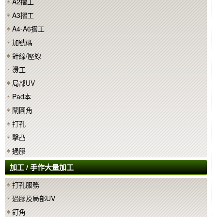
A2摺工
A3摺工
A4-A6摺工
加號碼
針線/壓線
燙工
局部UV
Pad本
閘圓角
打孔
擊凸
過膠
加工 / 手作大量加工
打孔服務
過膠及局部UV
釘角