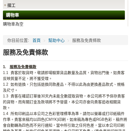
摺工
購物車
購物車為空
你目前位置:
首頁
>
幫助中心
>
服務及免責條款
服務及免責條款
1.
服務及免責條款
1.1 貴客於取貨時，敬請即場驗算貨品數量及品質，貨物出門後，如貴客
反映質量不足，將不獲受理。
1.2 如有退換，只包括退換同款產品，不得以此為由更換產品款式、規格
及尺寸。
1.3 貴客在確認訂單後30天內未能全數提取貨物，本公司將不予保存貴客
的貨物，而有關訂金及款項將不予發還，本公司亦會向貴客追收相關貨
款。
1.4 所有印刷品以本公司之色彩管理標準為準，請勿以螢幕或打印紙稿件
作準。貴客來稿均以四色(CMYK)印刷，如來稿為專色或RGB色彩，稿件將
會自動轉為四色而不另行通知，當中所引致之任何色差，當以本公司印刷