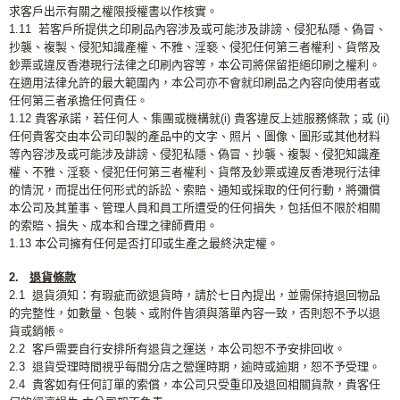
求客戶出示有關之權限授權書以作核實。
1.11 若客戶所提供之印刷品內容涉及或可能涉及誹謗、侵犯私隱、偽冒、
抄襲、複製、侵犯知識產權、不雅、淫褻、侵犯任何第三者權利、貨幣及
鈔票或違反香港現行法律之印刷內容等，本公司將保留拒絕印刷之權利。
在適用法律允許的最大範圍內，本公司亦不會就印刷品之內容向使用者或
任何第三者承擔任何責任。
1.12 貴客承諾，若任何人、集團或機構就(i) 貴客違反上述服務條款；或 (ii)
任何貴客交由本公司印製的產品中的文字、照片、圖像、圖形或其他材料
等內容涉及或可能涉及誹謗、侵犯私隱、偽冒、抄襲、複製、侵犯知識產
權、不雅、淫褻、侵犯任何第三者權利、貨幣及鈔票或違反香港現行法律
的情況，而提出任何形式的訴訟、索賠、通知或採取的任何行動，將彌償
本公司及其董事、管理人員和員工所遭受的任何損失，包括但不限於相關
的索賠、損失、成本和合理之律師費用。
1.13 本公司擁有任何是否打印或生產之最終決定權。
2.
退貨條款
2.1 退貨須知：有瑕疵而欲退貨時，請於七日內提出，並需保持退回物品
的完整性，如數量、包裝、或附件皆須與落單內容一致，否則恕不予以退
貨或銷帳。
2.2 客戶需要自行安排所有退貨之運送，本公司恕不予安排回收。
2.3 退貨受理時間視乎每間分店之營運時期，逾時或逾期，恕不予受理。
2.4 貴客如有任何訂單的索償，本公司只受重印及退回相關貨款，貴客任