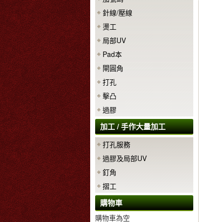
針線/壓線
燙工
局部UV
Pad本
閘圓角
打孔
擊凸
過膠
加工 / 手作大量加工
打孔服務
過膠及局部UV
釘角
摺工
購物車
購物車為空