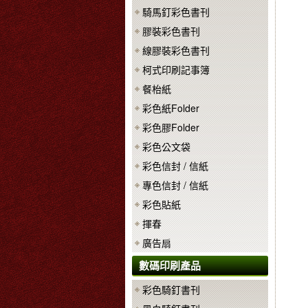
騎馬釘彩色書刊
膠裝彩色書刊
線膠裝彩色書刊
柯式印刷記事簿
餐枱紙
彩色紙Folder
彩色膠Folder
彩色公文袋
彩色信封 / 信紙
專色信封 / 信紙
彩色貼紙
揮春
廣告扇
數碼印刷產品
彩色騎釘書刊