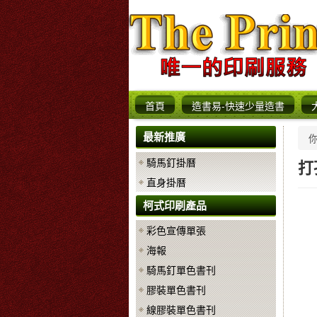
首頁
造書易-快速少量造書
最新推廣
騎馬釘掛曆
打
直身掛曆
柯式印刷產品
彩色宣傳單張
海報
騎馬釘單色書刊
膠裝單色書刊
線膠裝單色書刊