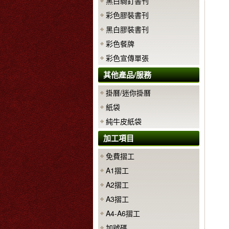
黑白騎釘書刊
彩色膠裝書刊
黑白膠裝書刊
彩色餐牌
彩色宣傳單張
其他產品/服務
掛曆/迷你掛曆
紙袋
純牛皮紙袋
加工項目
免費摺工
A1摺工
A2摺工
A3摺工
A4-A6摺工
加號碼