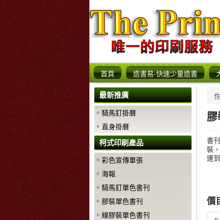
首頁
造書易-快速少量造書
最新推廣
騎馬釘掛曆
膠
直身掛曆
書
柯式印刷產品
裝，
運
彩色宣傳單張
海報
騎馬釘單色書刊
價目
膠裝單色書刊
線膠裝單色書刊