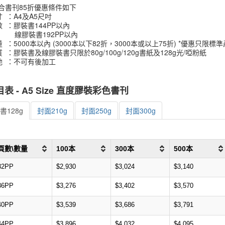
合書刊85折優惠條件如下
 ：A4及A5尺吋
 ：膠裝書144PP以內
膠裝書192PP以內
 ：5000本以內 (3000本以下82折，3000本或以上75折) *優惠只限標
 ：膠裝書及線膠裝書只限於80g/100g/120g書紙及128g光/啞粉紙
他 ：不可有後加工
表 - A5 Size 直度膠裝彩色書刊
書128g
封面210g
封面250g
封面300g
頁數\數量
100本
300本
500本
32PP
$2,930
$3,024
$3,140
36PP
$3,276
$3,402
$3,570
40PP
$3,539
$3,686
$3,791
44PP
$3,896
$4,032
$4,095