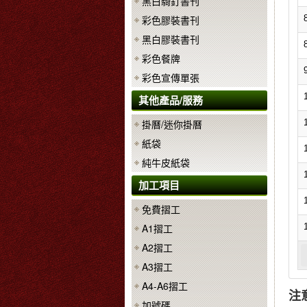
黑白騎釘書刊
彩色膠裝書刊
黑白膠裝書刊
彩色餐牌
彩色宣傳單張
其他產品/服務
掛曆/迷你掛曆
紙袋
純牛皮紙袋
加工項目
免費摺工
A1摺工
A2摺工
A3摺工
A4-A6摺工
注
加號碼