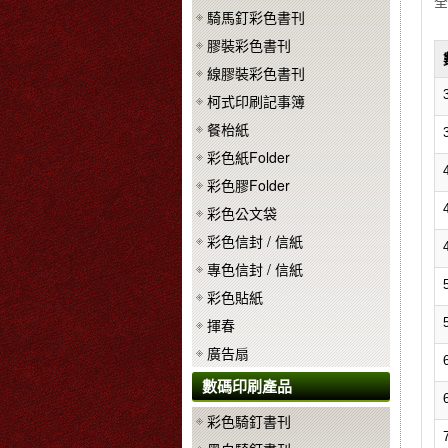
全
騎馬釘彩色書刊
膠裝彩色書刊
線膠裝彩色書刊
柯式印刷記事簿
餐枱紙
彩色紙Folder
彩色膠Folder
彩色公文袋
彩色信封 / 信紙
專色信封 / 信紙
彩色貼紙
揮春
廣告扇
數碼印刷產品
彩色騎釘書刊