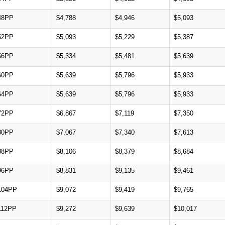
48PP
$4,788
$4,946
$5,093
52PP
$5,093
$5,229
$5,387
56PP
$5,334
$5,481
$5,639
60PP
$5,639
$5,796
$5,933
64PP
$5,639
$5,796
$5,933
72PP
$6,867
$7,119
$7,350
80PP
$7,067
$7,340
$7,613
88PP
$8,106
$8,379
$8,684
96PP
$8,831
$9,135
$9,461
104PP
$9,072
$9,419
$9,765
112PP
$9,272
$9,639
$10,017