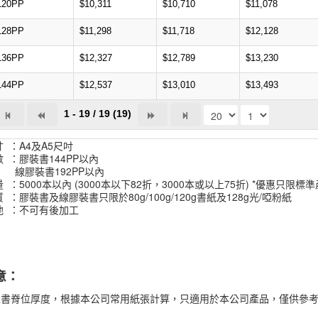
120PP
$10,311
$10,710
$11,078
128PP
$11,298
$11,718
$12,128
136PP
$12,327
$12,789
$13,230
144PP
$12,537
$13,010
$13,493
1 - 19 / 19 (19)
 ：A4及A5尺吋
 ：膠裝書144PP以內
膠裝書192PP以內
 ：5000本以內 (3000本以下82折，3000本或以上75折) *優惠只限標
 ：膠裝書及線膠裝書只限於80g/100g/120g書紙及128g光/啞粉紙
他 ：不可有後加工
意：
上書脊位厚度，根據本公司常用紙張計算，只適用於本公司產品，僅供參