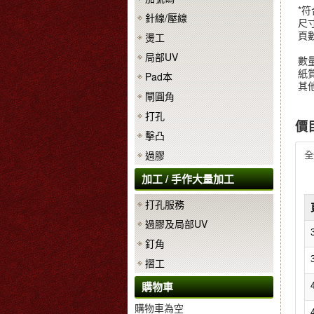
*符
針線/壓線
尺寸
頁數
燙工
線
局部UV
數量
紙質
Pad本
其
閘圓角
打孔
價目
擊凸
全
過膠
加工 / 手作大量加工
打孔服務
過膠及局部UV
釘角
摺工
購物車
購物車為空