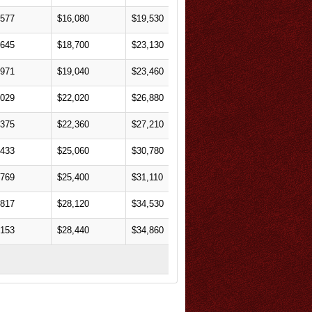
,577
$16,080
$19,530
$23,040
$27,90
,645
$18,700
$23,130
$27,320
$33,05
,971
$19,040
$23,460
$27,680
$33,45
,029
$22,020
$26,880
$31,720
$38,45
,375
$22,360
$27,210
$32,080
$38,85
,433
$25,060
$30,780
$36,320
$44,00
,769
$25,400
$31,110
$36,680
$44,40
,817
$28,120
$34,530
$40,600
$49,40
,153
$28,440
$34,860
$40,960
$49,80