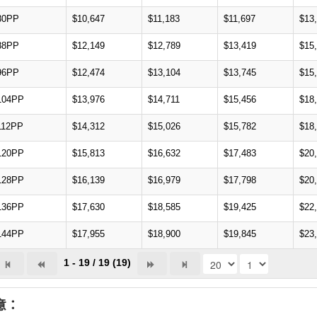
80PP
$10,647
$11,183
$11,697
$13
88PP
$12,149
$12,789
$13,419
$15
96PP
$12,474
$13,104
$13,745
$15
104PP
$13,976
$14,711
$15,456
$18
112PP
$14,312
$15,026
$15,782
$18
120PP
$15,813
$16,632
$17,483
$20
128PP
$16,139
$16,979
$17,798
$20
136PP
$17,630
$18,585
$19,425
$22
144PP
$17,955
$18,900
$19,845
$23
1 - 19 / 19 (19)
意：