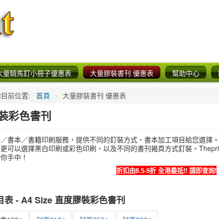
大量騎馬釘小冊子優惠表
大量膠裝書刊 優惠表
幫助中心
你目前位置:
首頁
>
大量膠裝書刊 優惠表
裝彩色書刊
刊／書本／書籍印刷服務，提供不同的釘裝方式、書本加工項目給您選擇
更可以選擇黑白印刷或彩色印刷，以及不同的書刊揭頁方式釘裝。Thepr
到你手中！
全港最抵!! 請即查詢!
折扣由8.5-9折
表 - A4 Size 直度膠裝彩色書刊