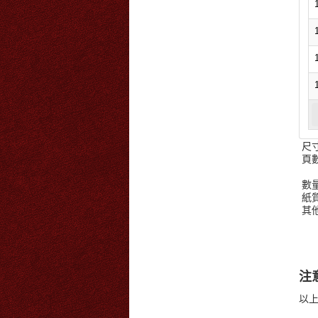
尺寸
頁數
線
數量
紙質
其
注
以