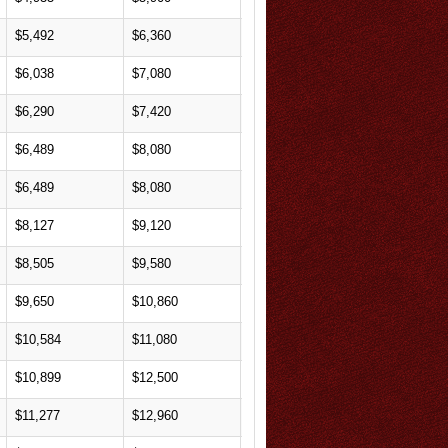
$5,492
$6,360
$8,070
$6,038
$7,080
$8,970
$6,290
$7,420
$9,420
$6,489
$8,080
$10,260
$6,489
$8,080
$10,260
$8,127
$9,120
$10,440
$8,505
$9,580
$11,100
$9,650
$10,860
$12,540
$10,584
$11,080
$13,830
$10,899
$12,500
$14,280
$11,277
$12,960
$14,940