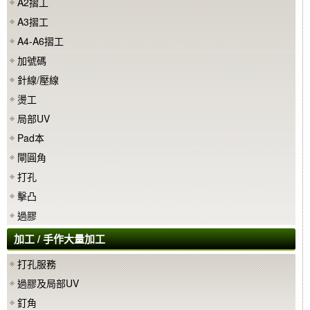
A2摺工
A3摺工
A4-A6摺工
加號碼
針線/壓線
燙工
局部UV
Pad本
閘圓角
打孔
擊凸
過膠
加工 / 手作大量加工
打孔服務
過膠及局部UV
釘角