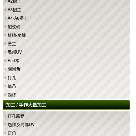
A2摺工
A3摺工
A4-A6摺工
加號碼
針線/壓線
燙工
局部UV
Pad本
閘圓角
打孔
擊凸
過膠
加工 / 手作大量加工
打孔服務
過膠及局部UV
釘角