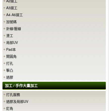
A2摺工
A3摺工
A4-A6摺工
加號碼
針線/壓線
燙工
局部UV
Pad本
閘圓角
打孔
擊凸
過膠
加工 / 手作大量加工
打孔服務
過膠及局部UV
釘角