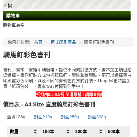
摺工
購物車
購物車為空
你目前位置:
首頁
>
柯式印刷產品
>
騎馬釘彩色書刊
騎馬釘彩色書刊
書刊／書本／書籍印刷服務，提供不同的釘裝方式、書本加工項目給
您選擇。書刊釘裝方式包括騎馬釘、膠裝和線膠裝，更可以選擇黑白
印刷或彩色印刷，以及不同的書刊揭頁方式釘裝。Theprint更特設免
費「紙箱包裝」，書本安心付運到你手中！
全港最抵!! 請即查詢!
折扣由8.5-9.5折
價目表 - A4 Size 直度騎馬釘彩色書刊
全書128g
封面210g
封面250g
封面300g
數量
100本
300本
500本