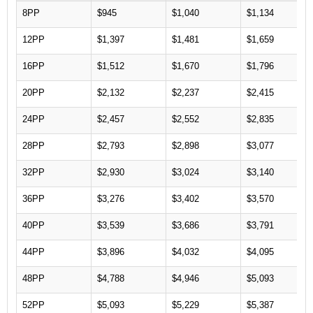
8PP
$945
$1,040
$1,134
12PP
$1,397
$1,481
$1,659
16PP
$1,512
$1,670
$1,796
20PP
$2,132
$2,237
$2,415
24PP
$2,457
$2,552
$2,835
28PP
$2,793
$2,898
$3,077
32PP
$2,930
$3,024
$3,140
36PP
$3,276
$3,402
$3,570
40PP
$3,539
$3,686
$3,791
44PP
$3,896
$4,032
$4,095
48PP
$4,788
$4,946
$5,093
52PP
$5,093
$5,229
$5,387