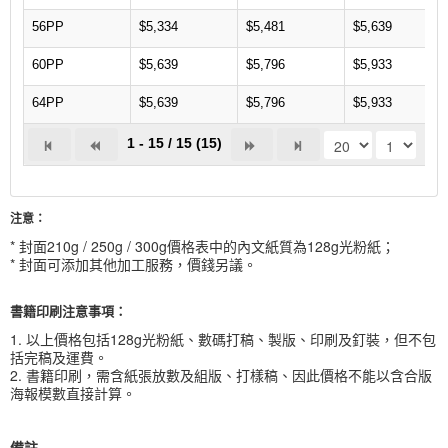
56PP
$5,334
$5,481
$5,639
60PP
$5,639
$5,796
$5,933
64PP
$5,639
$5,796
$5,933
1 - 15 / 15 (15)
注意：
* 封面210g / 250g / 300g價格表中的內文紙質為128g光粉紙；
* 封面可添加其他加工服務，價錢另議。
書籍印刷注意事項：
1. 以上價格包括128g光粉紙、數碼打稿、製版、印刷及釘裝，但不包
括完稿及運費。
2. 書籍印刷，需含紙張放數及組版、打樣稿、因此價格不能以含合版
海報模數直接計算。
備註