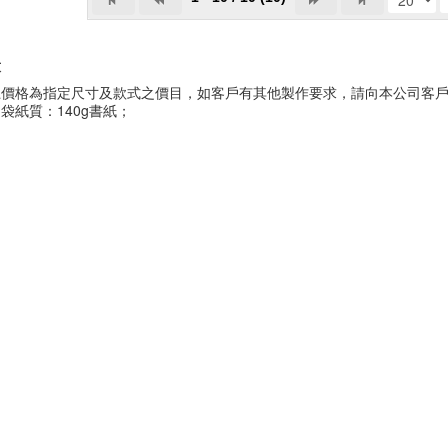
意
上價格為指定尺寸及款式之價目，如客戶有其他製作要求，請向本公司客
袋紙質：140g書紙；