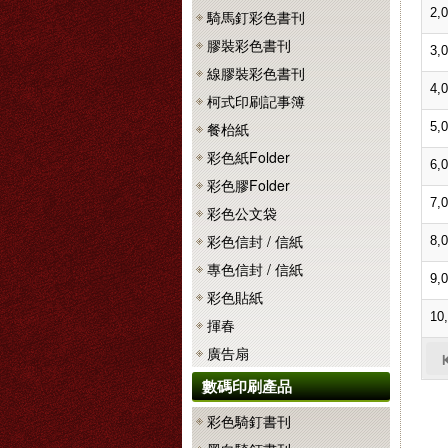
2,
騎馬釘彩色書刊
膠裝彩色書刊
3,
線膠裝彩色書刊
4,
柯式印刷記事簿
餐枱紙
5,
彩色紙Folder
6,
彩色膠Folder
7,
彩色公文袋
彩色信封 / 信紙
8,
專色信封 / 信紙
9,
彩色貼紙
10
揮春
廣告扇
數碼印刷產品
彩色騎釘書刊