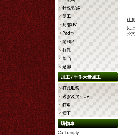
針線/壓線
燙工
注
局部UV
以
Pad本
公文
閘圓角
打孔
擊凸
過膠
加工 / 手作大量加工
打孔服務
過膠及局部UV
釘角
摺工
購物車
Cart empty