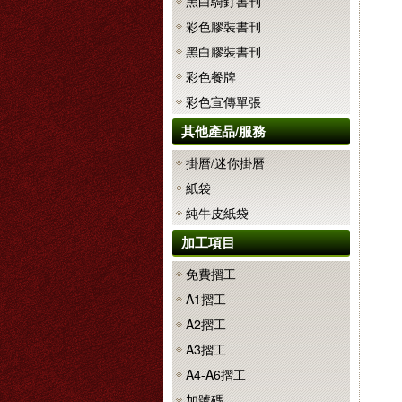
黑白騎釘書刊
彩色膠裝書刊
黑白膠裝書刊
彩色餐牌
彩色宣傳單張
其他產品/服務
掛曆/迷你掛曆
紙袋
純牛皮紙袋
加工項目
免費摺工
A1摺工
A2摺工
A3摺工
A4-A6摺工
加號碼