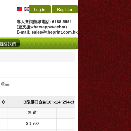
Log in
Register
專人查詢熱線電話: 6188 5551
(更支援whatsapp/wechat)
E-mail:
sales@theprint.com.hk
聯絡我們
計產品。
B型膠口企封10"x14"254x355mm
無 窗
開 窗
$ 1,700
$ 1,800