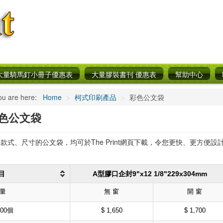
大量騎馬釘小冊子優惠表
大量膠裝書刊 優惠表
幫助中心
ou are here:
Home
>
柯式印刷產品
>
彩色公文袋
色公文袋
款式、尺寸的公文袋，均可於The Print網頁下載，令您更快、更方便設
目
A型膠口企封9"x12 1/8"229x304mm
 量
無 窗
開 窗
000個
$ 1,650
$ 1,700