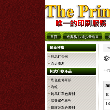
首頁
造書易-快速少量造書
最新推廣
Y
騎馬釘掛曆
彩
直身掛曆
不同
柯式印刷產品
彩色宣傳單張
項
海報
騎馬釘單色書刊
數
膠裝單色書刊
1,
線膠裝單色書刊