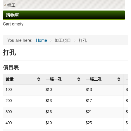
摺工
購物車
Cart empty
You are here:
Home
>
加工項目
>
打孔
打孔
價目表
數量
一張一孔
一張二孔
一
100
$10
$13
$1
200
$13
$17
$2
300
$16
$21
$2
400
$19
$25
$3