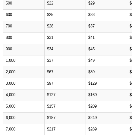
500
$22
$29
$3
600
$25
$33
$4
700
$28
$37
$4
800
$31
$41
$5
900
$34
$45
$5
1,000
$37
$49
$6
2,000
$67
$89
$1
3,000
$97
$129
$1
4,000
$127
$169
$2
5,000
$157
$209
$2
6,000
$187
$249
$3
7,000
$217
$289
$3