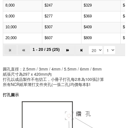
8,000
$247
$329
$4
9,000
$277
$369
$4
10,000
$307
$409
$5
20,000
$607
$809
$1
1 - 20 / 25 (25)
圓孔直徑：2.5mm / 3mm / 4mm / 5.5mm / 6mm / 8mm
紙張尺寸為297 x 420mm內
打孔以成品製作不包切工，小冊子打孔每2本為100張計算
所有NCR紙單簿打文件夾孔(一張二孔)均價每本$1
打孔圖示