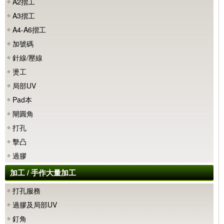
A2摺工
A3摺工
A4-A6摺工
加號碼
針線/壓線
燙工
局部UV
Pad本
閘圓角
打孔
擊凸
過膠
加工 / 手作大量加工
打孔服務
過膠及局部UV
釘角